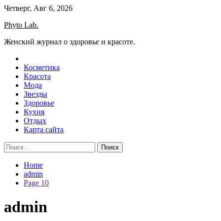
Skip
Четверг, Авг 6, 2026
to
Phyto Lab.
content
Женский журнал о здоровье и красоте.
Косметика
Красота
Мода
Звезды
Здоровье
Кухня
Отдых
Карта сайта
Найти:
Home
admin
Page 10
admin