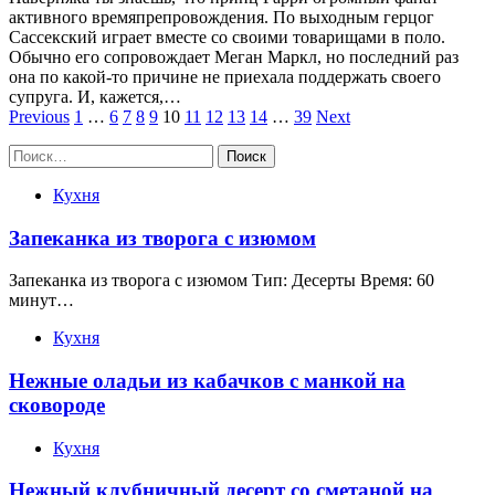
активного времяпрепровождения. По выходным герцог
Сассекский играет вместе со своими товарищами в поло.
Обычно его сопровождает Меган Маркл, но последний раз
она по какой-то причине не приехала поддержать своего
супруга. И, кажется,…
Пагинация
Previous
1
…
6
7
8
9
10
11
12
13
14
…
39
Next
записей
Найти:
Кухня
Запеканка из творога с изюмом
Запеканка из творога с изюмом Тип: Десерты Время: 60
минут…
Кухня
Нежные оладьи из кабачков с манкой на
сковороде
Кухня
Нежный клубничный десерт со сметаной на