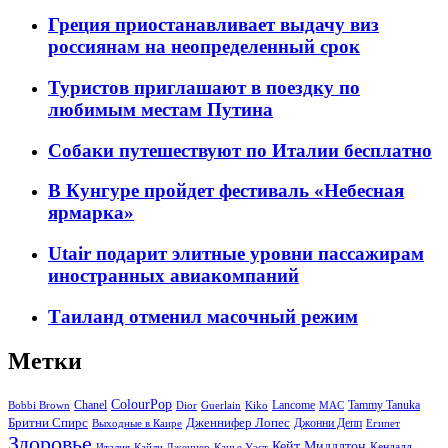
Греция приостанавливает выдачу виз
россиянам на неопределенный срок
Туристов приглашают в поездку по
любимым местам Путина
Собаки путешествуют по Италии бесплатно
В Кунгуре пройдет фестиваль «Небесная
ярмарка»
Utair подарит элитные уровни пассажирам
иностранных авиакомпаний
Таиланд отменил масочный режим
Метки
ColourPop
Chanel
Lancome
Tammy Tanuka
Bobbi Brown
Dior
Guerlain
Kiko
MAC
Бритни Спирс
Дженнифер Лопес
Джонни Депп
Выходные в Каире
Египет
Здоровье
Кейт Миддлтон
Кендалл
Италия
Кайли Дженнер
Канье Уэст