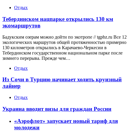
Отдых
Тебердинском нацпарке открылись 130 км
экомаршрутов
Бадукским озерам можно дойти по экотропе // tgpbz.ru Все 12
экологических маршрутов общей протяженностью примерно
130 километров открылись в Карачаево-Черкесии в
Тебердинском государственном национальном парке после
зимнего перерыва. Прежде чем…
Отдых
Из Сочи в Турцию начинает ходить круизный
лайнер
Отдых
Украина вводит визы для граждан России
«Аэрофлот» запускает новый тариф для
молодежи